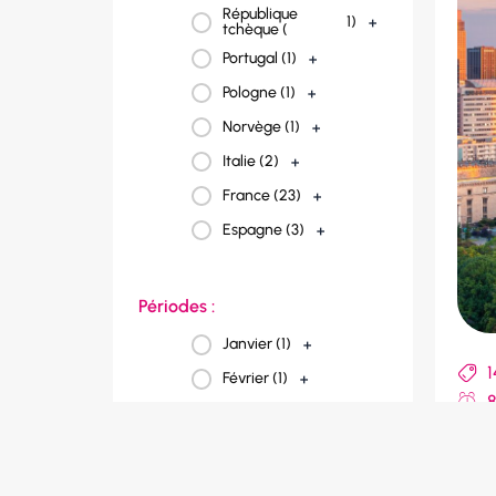
République
1
)
+
tchèque (
Portugal (
1
)
+
Pologne (
1
)
+
Norvège (
1
)
+
Italie (
2
)
+
France (
23
)
+
Espagne (
3
)
+
Périodes :
Janvier (
1
)
+
1
Février (
1
)
+
8
Mars (
2
)
+
P
Avril (
4
)
+
A
Mai (
4
)
+