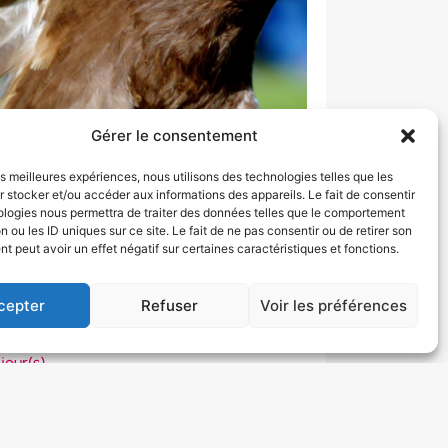
Gérer le consentement
les meilleures expériences, nous utilisons des technologies telles que les
 stocker et/ou accéder aux informations des appareils. Le fait de consentir
ologies nous permettra de traiter des données telles que le comportement
n ou les ID uniques sur ce site. Le fait de ne pas consentir ou de retirer son
 peut avoir un effet négatif sur certaines caractéristiques et fonctions.
cepter
Refuser
Voir les préférences
E PUY DU FOU – UNIQUE EN EUROPE
15 € / personne
 jour(s)
ance
eptembre
Réserver