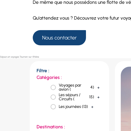
De même que nous possédons une
flotte de vé
Qu’attendez vous ? Découvrez votre futur voy
Nous contacter
Séjours et voyages Tournon-sur-Rhône
Filtre :
Catégories :
Voyages par
4
)
+
avion (
Les séjours /
15
)
+
Circuits (
Les journées (
13
)
+
Destinations :