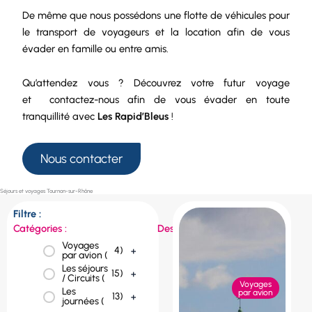
De même que nous possédons une
flotte de véhicules
pour
le
transport de voyageurs
et la
location
afin de vous
évader en famille ou entre amis.
Qu’attendez vous ? Découvrez votre futur voyage
et
contactez-nous
afin de vous évader en toute
tranquillité avec
Les Rapid’Bleus
!
Nous contacter
Séjours et voyages Tournon-sur-Rhône
Filtre :
Catégories :
Destinations :
Voyages
République
4
)
+
1
)
+
par avion (
tchèque (
Les séjours
Portugal (
1
)
+
15
)
+
/ Circuits (
Voyages
Les
Pologne (
1
)
+
par avion
13
)
+
journées (