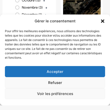
Octobre (
13
)
+
Novembre (
3
)
+
Décembre (
1
)
+
Gérer le consentement
Pour offrir les meilleures expériences, nous utilisons des technologies
telles que les cookies pour stocker et/ou accéder aux informations des
appareils. Le fait de consentir à ces technologies nous permettra de
traiter des données telles que le comportement de navigation ou les ID
uniques sur ce site. Le fait de ne pas consentir ou de retirer son
PANORAMA DE
consentement peut avoir un effet négatif sur certaines caractéristiques
et fonctions.
PRAGUE ET
BOHEME DU SUD
1090 € / personne
Accepter
8 jour(s)
République
Refuser
tchèque
Voir les préférences
Août
,
Avril
,
Juillet
,
Juin
,
Mai
,
Octobre
,
Septembre