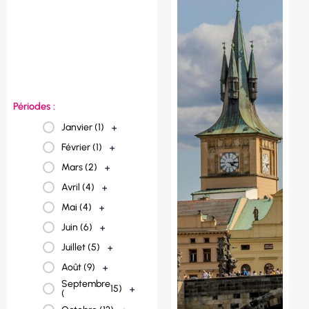
Norvège (
1
)
+
Italie (
2
)
+
France (
23
)
+
Espagne (
3
)
+
Périodes :
Janvier (
1
)
+
Février (
1
)
+
Mars (
2
)
+
Avril (
4
)
+
Mai (
4
)
+
Juin (
6
)
+
Juillet (
5
)
+
Août (
9
)
+
Septembre
15
)
+
(