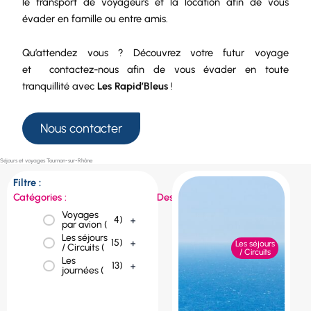
le
transport de voyageurs
et la
location
afin de vous
évader en famille ou entre amis.
Qu’attendez vous ? Découvrez votre futur voyage
et
contactez-nous
afin de vous évader en toute
tranquillité avec
Les Rapid’Bleus
!
Nous contacter
Séjours et voyages Tournon-sur-Rhône
Filtre :
Catégories :
Destinations :
Voyages
République
4
)
+
1
)
+
par avion (
tchèque (
Les séjours
Portugal (
1
)
+
15
)
+
Les séjours
/ Circuits (
/ Circuits
Les
Pologne (
1
)
+
13
)
+
journées (
Norvège (
1
)
+
Italie (
2
)
+