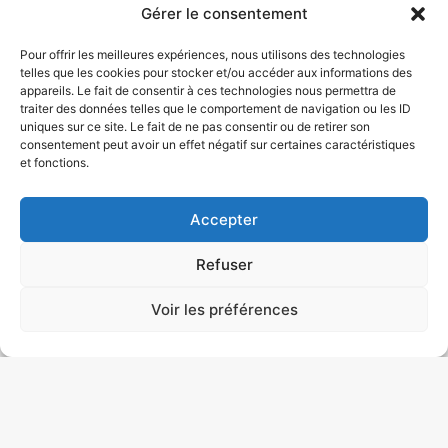
Gérer le consentement
Décembre (
1
)
+
Pour offrir les meilleures expériences, nous utilisons des technologies
telles que les cookies pour stocker et/ou accéder aux informations des
appareils. Le fait de consentir à ces technologies nous permettra de
traiter des données telles que le comportement de navigation ou les ID
uniques sur ce site. Le fait de ne pas consentir ou de retirer son
consentement peut avoir un effet négatif sur certaines caractéristiques
TOSSA DE MAR
et fonctions.
280 € / personne
4 jour(s)
Accepter
France
Octobre
Refuser
Réserver
Voir les préférences
Les séjours