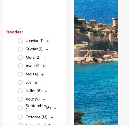
France (
23
)
+
Espagne (
3
)
+
Périodes :
Janvier (
1
)
+
Février (
1
)
+
Mars (
2
)
+
Avril (
4
)
+
Mai (
4
)
+
Juin (
6
)
+
Juillet (
5
)
+
Août (
9
)
+
Septembre
15
)
+
(
Octobre (
13
)
+
Novembre (
3
)
+