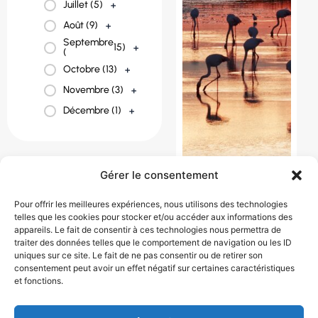
Juillet (
5
)
+
Août (
9
)
+
Septembre
15
)
+
(
Octobre (
13
)
+
Novembre (
3
)
+
Décembre (
1
)
+
Gérer le consentement
Pour offrir les meilleures expériences, nous utilisons des technologies
telles que les cookies pour stocker et/ou accéder aux informations des
appareils. Le fait de consentir à ces technologies nous permettra de
CROISIÈRE EN
traiter des données telles que le comportement de navigation ou les ID
uniques sur ce site. Le fait de ne pas consentir ou de retirer son
CAMARGUE
consentement peut avoir un effet négatif sur certaines caractéristiques
97 € / personne
et fonctions.
1 jour(s)
France