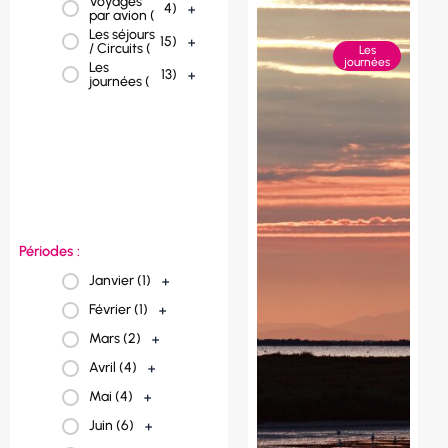
Voyages
République
4
)
+
1
)
+
par avion (
tchèque (
Les séjours
Portugal (
1
)
+
15
)
+
/ Circuits (
Les
journées
Les
Pologne (
1
)
+
13
)
+
journées (
Norvège (
1
)
+
Italie (
2
)
+
France (
23
)
+
Espagne (
3
)
+
Périodes :
Janvier (
1
)
+
Février (
1
)
+
Mars (
2
)
+
Avril (
4
)
+
Mai (
4
)
+
Juin (
6
)
+