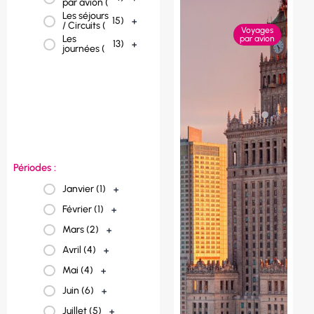
par avion (
tchèque (
Les séjours
Portugal (
1
)
+
15
)
+
/ Circuits (
Voyages
Les
par avion
Pologne (
1
)
+
13
)
+
journées (
Norvège (
1
)
+
Italie (
2
)
+
France (
23
)
+
Espagne (
3
)
+
Périodes :
Janvier (
1
)
+
Février (
1
)
+
Mars (
2
)
+
Avril (
4
)
+
Mai (
4
)
+
Juin (
6
)
+
Juillet (
5
)
+