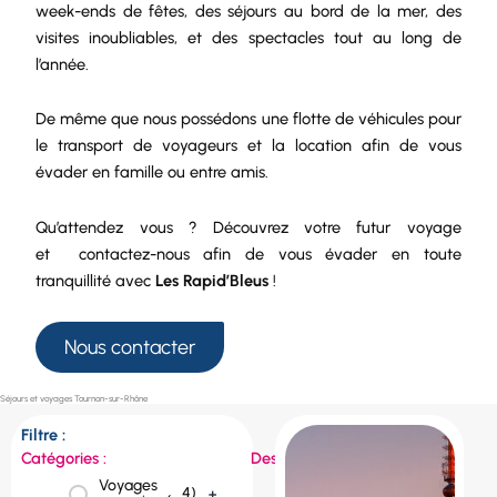
week-ends de fêtes, des séjours au bord de la mer, des
visites inoubliables, et des spectacles tout au long de
l’année.
De même que nous possédons une
flotte de véhicules
pour
le
transport de voyageurs
et la
location
afin de vous
évader en famille ou entre amis.
Qu’attendez vous ? Découvrez votre futur voyage
et
contactez-nous
afin de vous évader en toute
tranquillité avec
Les Rapid’Bleus
!
Nous contacter
Séjours et voyages Tournon-sur-Rhône
Filtre :
Catégories :
Destinations :
Voyages
République
4
)
+
1
)
+