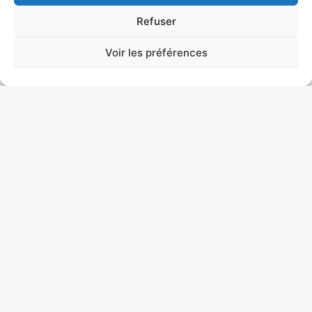
Mai
,
Octobre
,
Refuser
Septembre
Voir les préférences
Réserver
Les séjours
/ Circuits