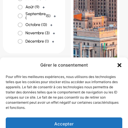
Août (
9
)
+
Septembre
15
)
+
(
Octobre (
13
)
+
Novembre (
3
)
+
Décembre (
1
)
+
Gérer le consentement
Pour offrir les meilleures expériences, nous utilisons des technologies
telles que les cookies pour stocker et/ou accéder aux informations des
appareils. Le fait de consentir à ces technologies nous permettra de
traiter des données telles que le comportement de navigation ou les ID
PRÉLUDES
uniques sur ce site. Le fait de ne pas consentir ou de retirer son
POLONAIS
consentement peut avoir un effet négatif sur certaines caractéristiques
1450 € / personne
et fonctions.
8 jour(s)
Pologne
Accepter
Août
,
Juillet
,
Juin
,