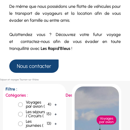
De même que nous possédons une
flotte de véhicules
pour
le
transport de voyageurs
et la
location
afin de vous
évader en famille ou entre amis.
Qu’attendez vous ? Découvrez votre futur voyage
et
contactez-nous
afin de vous évader en toute
tranquillité avec
Les Rapid’Bleus
!
Nous contacter
Séjours et voyages Tournon-sur-Rhône
Filtre :
Catégories :
Destinations :
Voyages
République
4
)
+
1
)
+
par avion (
tchèque (
Les séjours
Portugal (
1
)
+
15
)
+
/ Circuits (
Voyages
Les
Pologne (
1
)
+
par avion
13
)
+
journées (