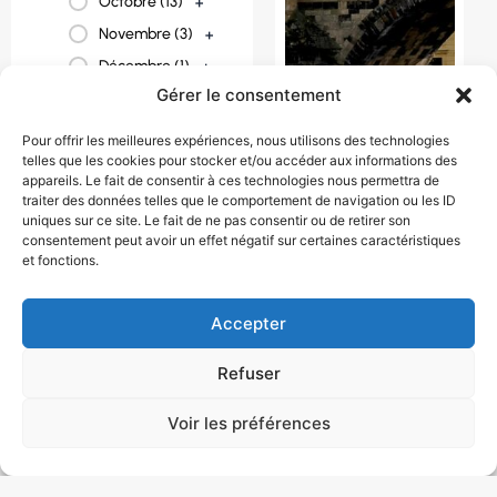
Octobre (
13
)
+
Novembre (
3
)
+
Décembre (
1
)
+
Gérer le consentement
Pour offrir les meilleures expériences, nous utilisons des technologies
telles que les cookies pour stocker et/ou accéder aux informations des
appareils. Le fait de consentir à ces technologies nous permettra de
traiter des données telles que le comportement de navigation ou les ID
uniques sur ce site. Le fait de ne pas consentir ou de retirer son
PANORAMA DE
consentement peut avoir un effet négatif sur certaines caractéristiques
et fonctions.
PRAGUE ET
BOHEME DU SUD
1090 € / personne
Accepter
8 jour(s)
République
Refuser
tchèque
Voir les préférences
Août
,
Avril
,
Juillet
,
Juin
,
Mai
,
Octobre
,
Septembre