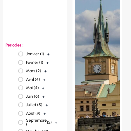
Norvège (
1
)
+
Italie (
2
)
+
France (
23
)
+
Espagne (
3
)
+
Périodes :
Janvier (
1
)
+
Février (
1
)
+
Mars (
2
)
+
Avril (
4
)
+
Mai (
4
)
+
Juin (
6
)
+
Juillet (
5
)
+
Août (
9
)
+
Septembre
15
)
+
(