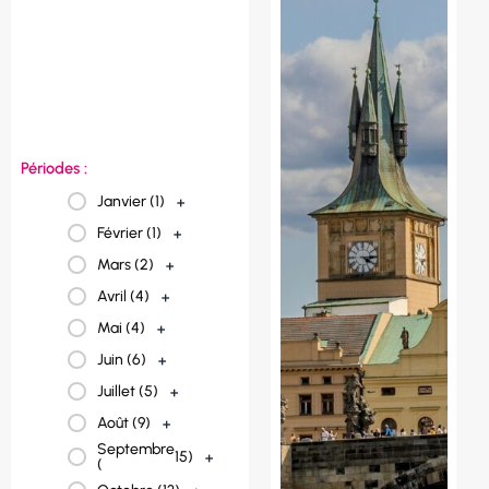
Norvège (
1
)
+
Italie (
2
)
+
France (
23
)
+
Espagne (
3
)
+
Périodes :
Janvier (
1
)
+
Février (
1
)
+
Mars (
2
)
+
Avril (
4
)
+
Mai (
4
)
+
Juin (
6
)
+
Juillet (
5
)
+
Août (
9
)
+
Septembre
15
)
+
(