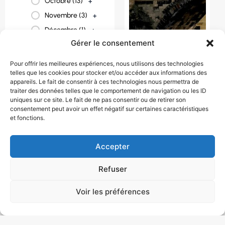
Octobre (
13
)
+
Novembre (
3
)
+
Décembre (
1
)
+
Gérer le consentement
Pour offrir les meilleures expériences, nous utilisons des technologies
telles que les cookies pour stocker et/ou accéder aux informations des
appareils. Le fait de consentir à ces technologies nous permettra de
traiter des données telles que le comportement de navigation ou les ID
uniques sur ce site. Le fait de ne pas consentir ou de retirer son
PANORAMA DE
consentement peut avoir un effet négatif sur certaines caractéristiques
et fonctions.
PRAGUE ET
BOHEME DU SUD
1090 € / personne
Accepter
8 jour(s)
République
Refuser
tchèque
Voir les préférences
Août
,
Avril
,
Juillet
,
Juin
,
Mai
,
Octobre
,
Septembre