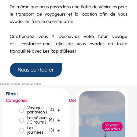
De même que nous possédons une
flotte de véhicules
pour
le
transport de voyageurs
et la
location
afin de vous
évader en famille ou entre amis.
Qu’attendez vous ? Découvrez votre futur voyage
et
contactez-nous
afin de vous évader en toute
tranquillité avec
Les Rapid’Bleus
!
Nous contacter
Séjours et voyages Tournon-sur-Rhône
Filtre :
Catégories :
Destinations :
Voyages
République
4
)
+
1
)
+
par avion (
tchèque (
Les séjours
Portugal (
1
)
+
15
)
+
/ Circuits (
Voyages
Les
Pologne (
1
)
+
par avion
13
)
+
journées (