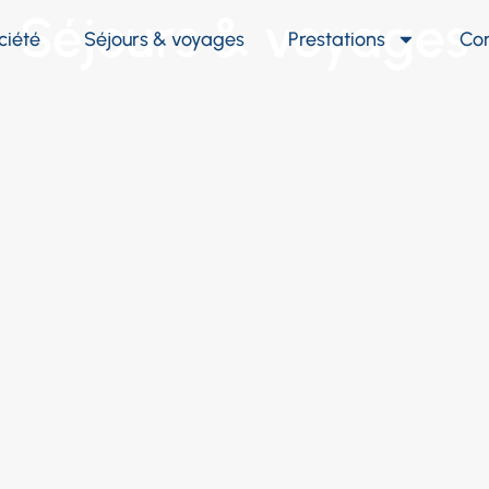
Séjours & voyages
ciété
Séjours & voyages
Prestations
Co