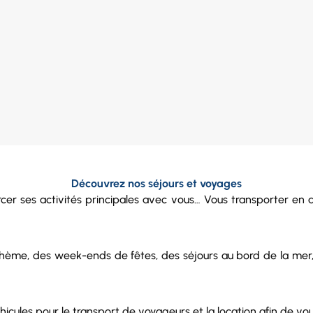
Découvrez nos séjours et voyages
rcer ses activités principales avec vous… Vous transporter en 
ème, des week-ends de fêtes, des séjours au bord de la mer, de
hicules
pour le
transport de voyageurs
et la
location
afin de vou