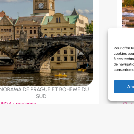
Pour offrir 
cookies pour
à ces techn
de navigatio
consentement
Ac
NORAMA DE PRAGUE ET BOHEME DU
SUD
7
090 € / personne
5
 jour(s)
Fr
épublique tchèque
O
oût
,
Avril
,
Juillet
,
Juin
,
Mai
,
Octobre
,