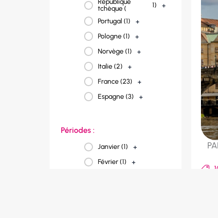
République
1
)
+
tchèque (
Portugal (
1
)
+
Pologne (
1
)
+
Norvège (
1
)
+
Italie (
2
)
+
France (
23
)
+
Espagne (
3
)
+
Périodes :
PA
Janvier (
1
)
+
Février (
1
)
+
1
Mars (
2
)
+
8
Avril (
4
)
+
R
A
Mai (
4
)
+