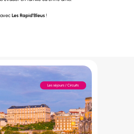
é avec
Les Rapid’Bleus
!
Les séjours / Circuits