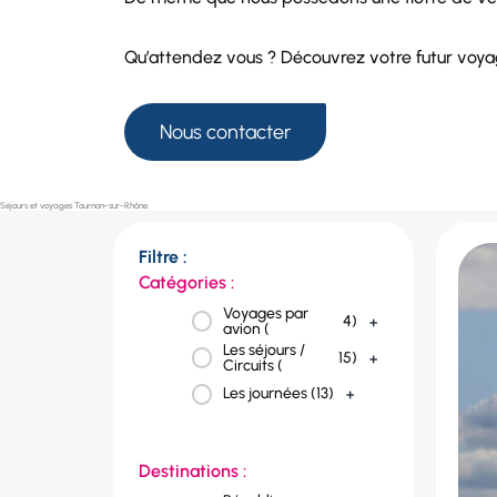
Qu’attendez vous ? Découvrez votre futur voy
Nous contacter
Séjours et voyages Tournon-sur-Rhône
Filtre :
Catégories :
Voyages par
4
)
+
avion (
Les séjours /
15
)
+
Circuits (
Les journées (
13
)
+
Destinations :