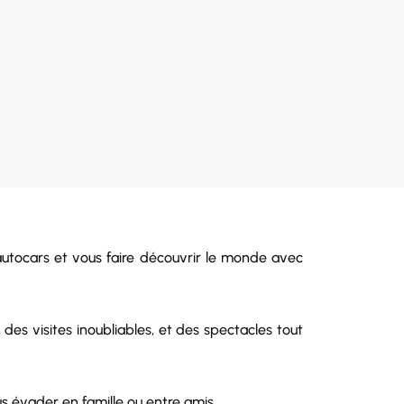
autocars et vous faire découvrir le monde avec
s visites inoubliables, et des spectacles tout
s évader en famille ou entre amis.