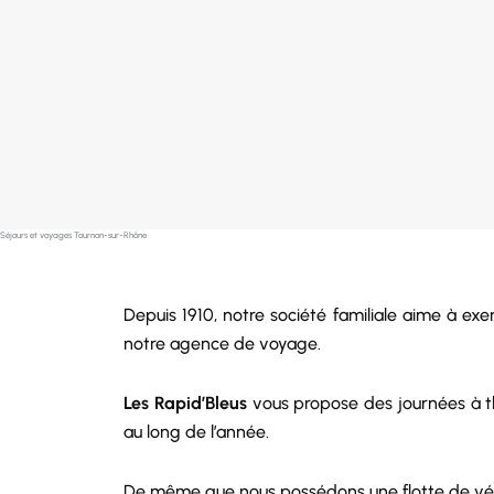
Séjours et voyages Tournon-sur-Rhône
Depuis 1910, notre
société
familiale aime à exe
notre agence de voyage.
Les Rapid’Bleus
vous propose des journées à th
au long de l’année.
De même que nous possédons une
flotte de vé