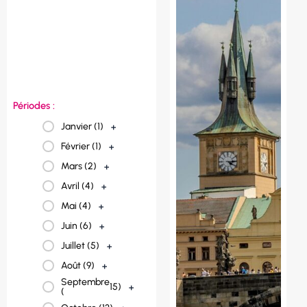
Norvège (
1
)
+
Italie (
2
)
+
France (
23
)
+
Espagne (
3
)
+
Périodes :
Janvier (
1
)
+
Février (
1
)
+
Mars (
2
)
+
Avril (
4
)
+
Mai (
4
)
+
Juin (
6
)
+
Juillet (
5
)
+
Août (
9
)
+
Septembre
15
)
+
(