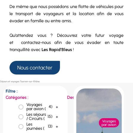
De même que nous possédons une
flotte de véhicules
pour
le
transport de voyageurs
et la
location
afin de vous
évader en famille ou entre amis.
Qu’attendez vous ? Découvrez votre futur voyage
et
contactez-nous
afin de vous évader en toute
tranquillité avec
Les Rapid’Bleus
!
Nous contacter
Séjours et voyages Tournon-sur-Rhône
Filtre :
Catégories :
Destinations :
Voyages
République
4
)
+
1
)
+
par avion (
tchèque (
Les séjours
Portugal (
1
)
+
15
)
+
/ Circuits (
Voyages
Les
Pologne (
1
)
+
par avion
13
)
+
journées (