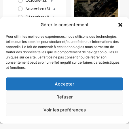
Octobre (
13
)
+
Novembre (
3
)
+
Décembre (
1
)
+
Gérer le consentement
Pour offrir les meilleures expériences, nous utilisons des technologies
telles que les cookies pour stocker et/ou accéder aux informations des
appareils. Le fait de consentir à ces technologies nous permettra de
traiter des données telles que le comportement de navigation ou les ID
uniques sur ce site. Le fait de ne pas consentir ou de retirer son
PANORAMA DE
consentement peut avoir un effet négatif sur certaines caractéristiques
et fonctions.
PRAGUE ET
BOHEME DU SUD
1090 € / personne
Accepter
8 jour(s)
République
Refuser
tchèque
Voir les préférences
Août
,
Avril
,
Juillet
,
Juin
,
Mai
,
Octobre
,
Septembre