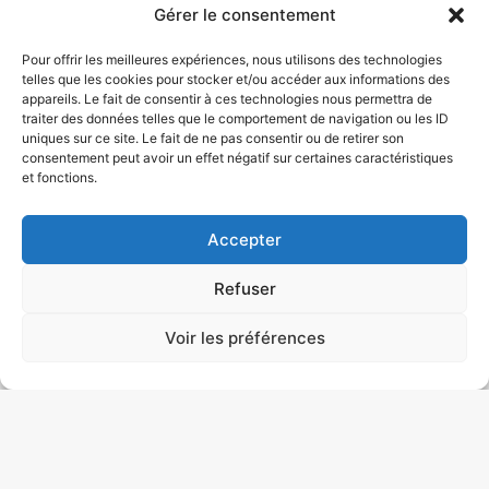
Gérer le consentement
Décembre (
1
)
+
Pour offrir les meilleures expériences, nous utilisons des technologies
telles que les cookies pour stocker et/ou accéder aux informations des
appareils. Le fait de consentir à ces technologies nous permettra de
traiter des données telles que le comportement de navigation ou les ID
uniques sur ce site. Le fait de ne pas consentir ou de retirer son
consentement peut avoir un effet négatif sur certaines caractéristiques
TOSSA DE MAR
et fonctions.
280 € / personne
4 jour(s)
Accepter
France
Octobre
Refuser
Réserver
Voir les préférences
Les séjours