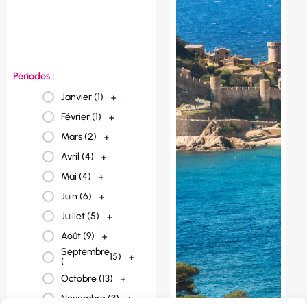
France (
23
)
+
Espagne (
3
)
+
Périodes :
Janvier (
1
)
+
Février (
1
)
+
Mars (
2
)
+
Avril (
4
)
+
Mai (
4
)
+
Juin (
6
)
+
Juillet (
5
)
+
Août (
9
)
+
Septembre
15
)
+
(
Octobre (
13
)
+
Novembre (
3
)
+