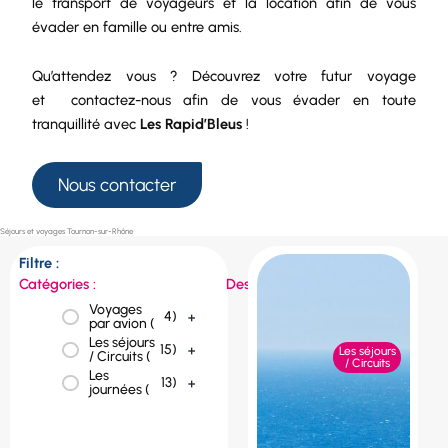
le
transport de voyageurs
et la
location
afin de vous
évader en famille ou entre amis.
Qu’attendez vous ? Découvrez votre futur voyage
et
contactez-nous
afin de vous évader en toute
tranquillité avec
Les Rapid’Bleus
!
Nous contacter
Séjours et voyages Tournon-sur-Rhône
Filtre :
Catégories :
Destinations :
Voyages
République
4
)
+
1
)
+
par avion (
tchèque (
Les séjours
Portugal (
1
)
+
15
)
+
Les séjours
/ Circuits (
/ Circuits
Les
Pologne (
1
)
+
13
)
+
journées (
Norvège (
1
)
+
Italie (
2
)
+