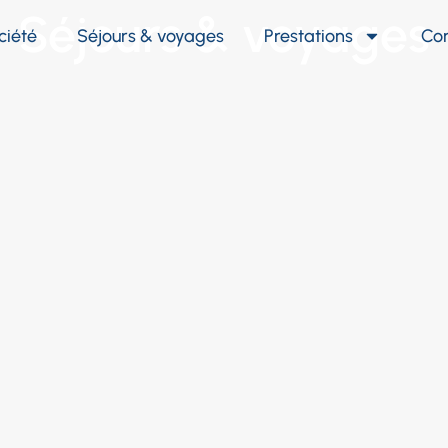
Séjours & voyages
ciété
Séjours & voyages
Prestations
Co