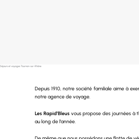
Séjours et voyages Tournon-sur-Rhône
Depuis 1910, notre
société
familiale aime à exe
notre agence de voyage.
Les Rapid’Bleus
vous propose des journées à th
au long de l’année.
De même que nous possédons une
flotte de vé