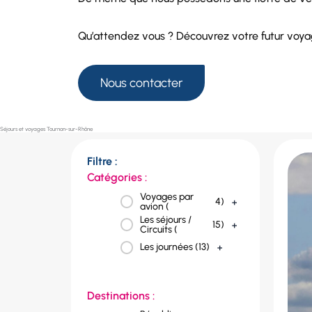
Qu’attendez vous ? Découvrez votre futur voy
Nous contacter
Séjours et voyages Tournon-sur-Rhône
Filtre :
Catégories :
Voyages par
4
)
+
avion (
Les séjours /
15
)
+
Circuits (
Les journées (
13
)
+
Destinations :