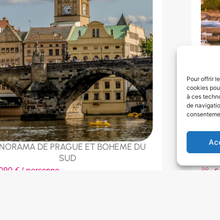
Pour offrir 
cookies pour
à ces techn
de navigatio
consentement
Ac
NORAMA DE PRAGUE ET BOHEME DU
SUD
7
090 € / personne
5
 jour(s)
Fr
épublique tchèque
O
oût
,
Avril
,
Juillet
,
Juin
,
Mai
,
Octobre
,