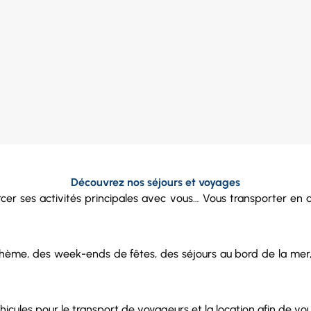
Découvrez nos séjours et voyages
rcer ses activités principales avec vous… Vous transporter en 
ème, des week-ends de fêtes, des séjours au bord de la mer, de
hicules
pour le
transport de voyageurs
et la
location
afin de vou