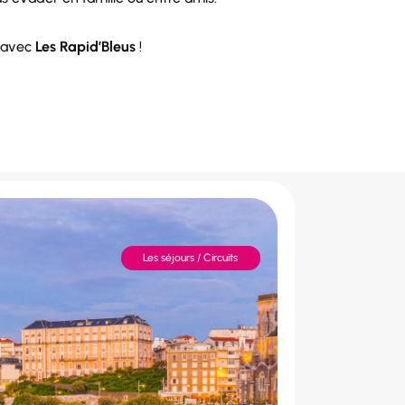
é avec
Les Rapid’Bleus
!
Les séjours / Circuits