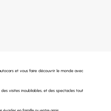
autocars et vous faire découvrir le monde avec
s visites inoubliables, et des spectacles tout
s évader en famille ou entre amis.