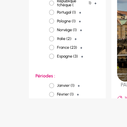
République
1
)
+
tchèque (
Portugal (
1
)
+
Pologne (
1
)
+
Norvège (
1
)
+
Italie (
2
)
+
France (
23
)
+
Espagne (
3
)
+
Périodes :
PA
Janvier (
1
)
+
Février (
1
)
+
1
Mars (
2
)
+
8
Avril (
4
)
+
R
A
Mai (
4
)
+