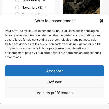
Octobre (
13
)
+
Novembre (
3
)
+
Décembre (
1
)
+
Gérer le consentement
Pour offrir les meilleures expériences, nous utilisons des technologies
telles que les cookies pour stocker et/ou accéder aux informations des
appareils. Le fait de consentir à ces technologies nous permettra de
traiter des données telles que le comportement de navigation ou les ID
uniques sur ce site. Le fait de ne pas consentir ou de retirer son
PANORAMA DE
consentement peut avoir un effet négatif sur certaines caractéristiques
et fonctions.
PRAGUE ET
BOHEME DU SUD
1090 € / personne
Accepter
8 jour(s)
République
Refuser
tchèque
Voir les préférences
Août
,
Avril
,
Juillet
,
Juin
,
Mai
,
Octobre
,
Septembre