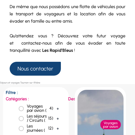
De même que nous possédons une
flotte de véhicules
pour
le
transport de voyageurs
et la
location
afin de vous
évader en famille ou entre amis.
Qu’attendez vous ? Découvrez votre futur voyage
et
contactez-nous
afin de vous évader en toute
tranquillité avec
Les Rapid’Bleus
!
Nous contacter
Séjours et voyages Tournon-sur-Rhône
Filtre :
Catégories :
Destinations :
Voyages
République
4
)
+
1
)
+
par avion (
tchèque (
Les séjours
Portugal (
1
)
+
15
)
+
/ Circuits (
Voyages
Les
Pologne (
1
)
+
par avion
12
)
+
journées (