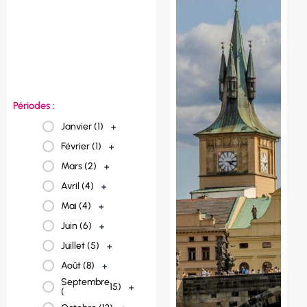
Norvège (
1
)
+
Italie (
2
)
+
France (
22
)
+
Espagne (
3
)
+
Périodes :
Janvier (
1
)
+
Février (
1
)
+
Mars (
2
)
+
Avril (
4
)
+
Mai (
4
)
+
Juin (
6
)
+
Juillet (
5
)
+
Août (
8
)
+
Septembre
15
)
+
(