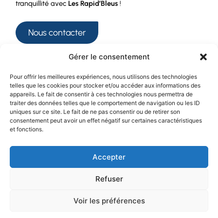
tranquillité avec
Les Rapid’Bleus
!
Nous contacter
Gérer le consentement
Séjours et voyages Tournon-sur-Rhône
It seems we can’t find what
Filtre :
Pour offrir les meilleures expériences, nous utilisons des technologies
you’re looking for.
Catégories :
Destinations :
telles que les cookies pour stocker et/ou accéder aux informations des
Voyages
République
appareils. Le fait de consentir à ces technologies nous permettra de
4
)
+
1
)
+
par avion (
tchèque (
traiter des données telles que le comportement de navigation ou les ID
Les séjours
Portugal (
1
)
+
uniques sur ce site. Le fait de ne pas consentir ou de retirer son
15
)
+
/ Circuits (
consentement peut avoir un effet négatif sur certaines caractéristiques
Les
Pologne (
1
)
+
12
)
+
et fonctions.
journées (
Norvège (
1
)
+
Italie (
2
)
+
Accepter
France (
22
)
+
Refuser
Espagne (
3
)
+
Voir les préférences
Périodes :